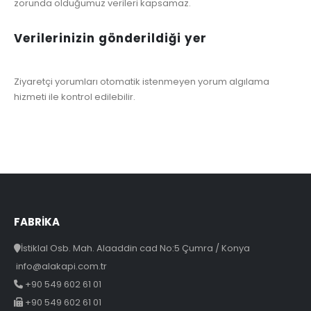
zorunda olduğumuz verileri kapsamaz.
Verilerinizin gönderildiği yer
Ziyaretçi yorumları otomatik istenmeyen yorum algılama
hizmeti ile kontrol edilebilir.
FABRİKA
İstiklal Osb. Mah. Alaaddin cad No:5 Çumra / Konya
info@alakapi.com.tr
+90 549 602 61 01
+90 549 602 61 01