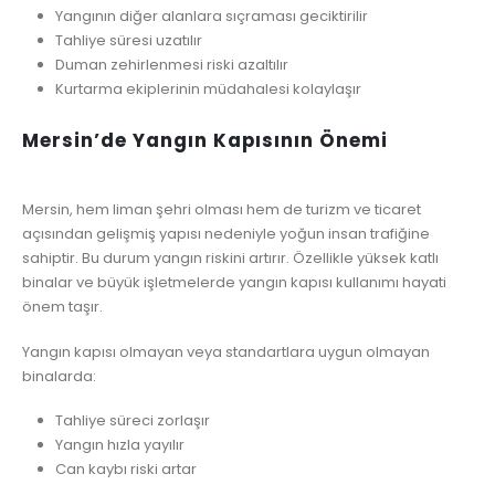
Yangının diğer alanlara sıçraması geciktirilir
Tahliye süresi uzatılır
Duman zehirlenmesi riski azaltılır
Kurtarma ekiplerinin müdahalesi kolaylaşır
Mersin’de Yangın Kapısının Önemi
Mersin, hem liman şehri olması hem de turizm ve ticaret
açısından gelişmiş yapısı nedeniyle yoğun insan trafiğine
sahiptir. Bu durum yangın riskini artırır. Özellikle yüksek katlı
binalar ve büyük işletmelerde yangın kapısı kullanımı hayati
önem taşır.
Yangın kapısı olmayan veya standartlara uygun olmayan
binalarda:
Tahliye süreci zorlaşır
Yangın hızla yayılır
Can kaybı riski artar