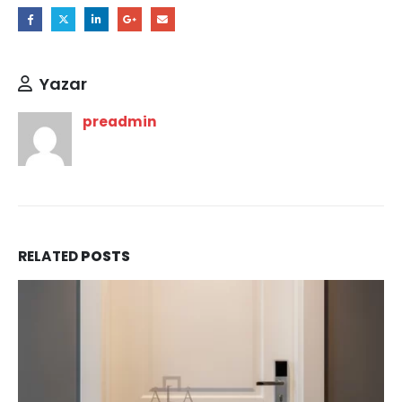
Yazar
preadmin
RELATED
POSTS