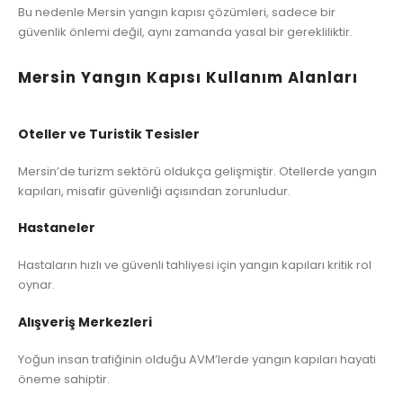
Bu nedenle Mersin yangın kapısı çözümleri, sadece bir
güvenlik önlemi değil, aynı zamanda yasal bir gerekliliktir.
Mersin Yangın Kapısı Kullanım Alanları
Oteller ve Turistik Tesisler
Mersin’de turizm sektörü oldukça gelişmiştir. Otellerde yangın
kapıları, misafir güvenliği açısından zorunludur.
Hastaneler
Hastaların hızlı ve güvenli tahliyesi için yangın kapıları kritik rol
oynar.
Alışveriş Merkezleri
Yoğun insan trafiğinin olduğu AVM’lerde yangın kapıları hayati
öneme sahiptir.