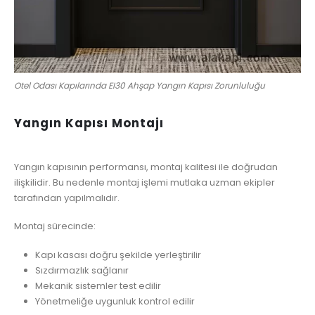
Otel Odası Kapılarında EI30 Ahşap Yangın Kapısı Zorunluluğu
Yangın Kapısı Montajı
Yangın kapısının performansı, montaj kalitesi ile doğrudan
ilişkilidir. Bu nedenle montaj işlemi mutlaka uzman ekipler
tarafından yapılmalıdır.
Montaj sürecinde:
Kapı kasası doğru şekilde yerleştirilir
Sızdırmazlık sağlanır
Mekanik sistemler test edilir
Yönetmeliğe uygunluk kontrol edilir