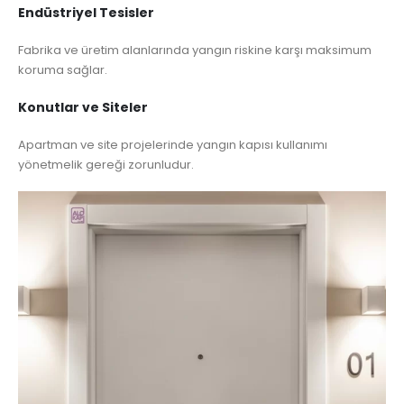
Endüstriyel Tesisler
Fabrika ve üretim alanlarında yangın riskine karşı maksimum
koruma sağlar.
Konutlar ve Siteler
Apartman ve site projelerinde yangın kapısı kullanımı
yönetmelik gereği zorunludur.