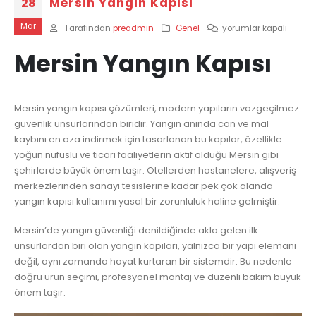
Mersin Yangın Kapısı
28
Mar
Mersin
Tarafından
preadmin
Genel
yorumlar kapalı
Yangın
Mersin Yangın Kapısı
Kapısı
için
Mersin yangın kapısı çözümleri, modern yapıların vazgeçilmez
güvenlik unsurlarından biridir. Yangın anında can ve mal
kaybını en aza indirmek için tasarlanan bu kapılar, özellikle
yoğun nüfuslu ve ticari faaliyetlerin aktif olduğu Mersin gibi
şehirlerde büyük önem taşır. Otellerden hastanelere, alışveriş
merkezlerinden sanayi tesislerine kadar pek çok alanda
yangın kapısı kullanımı yasal bir zorunluluk haline gelmiştir.
Mersin’de yangın güvenliği denildiğinde akla gelen ilk
unsurlardan biri olan yangın kapıları, yalnızca bir yapı elemanı
değil, aynı zamanda hayat kurtaran bir sistemdir. Bu nedenle
doğru ürün seçimi, profesyonel montaj ve düzenli bakım büyük
önem taşır.