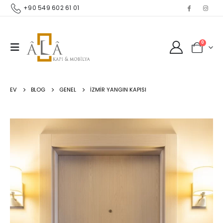
+90 549 602 61 01
0
EV
BLOG
GENEL
İZMIR YANGIN KAPISI