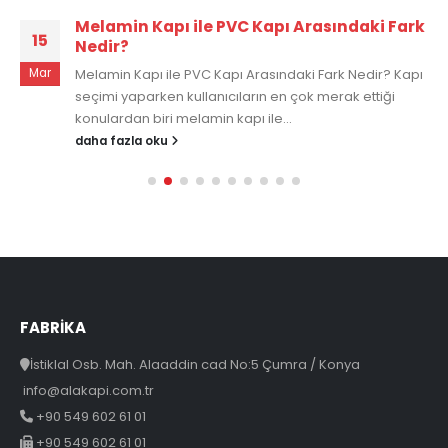
Melamin Kapı ile PVC Kapı Arasındaki Fark
15
Nedir?
Mar
Melamin Kapı ile PVC Kapı Arasındaki Fark Nedir? Kapı
seçimi yaparken kullanıcıların en çok merak ettiği
konulardan biri melamin kapı ile...
daha fazla oku
FABRİKA
İstiklal Osb. Mah. Alaaddin cad No:5 Çumra / Konya
info@alakapi.com.tr
+90 549 602 61 01
+90 549 602 61 01