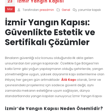
İzmir Yangın Kapısı
23
Mar
İzmir
Tarafından
preadmin
Genel
yorumlar kapalı
Yangın
İzmir Yangın Kapısı:
Kapısı
için
Güvenlikte Estetik ve
Sertifikalı Çözümler
Binaların güvenliği söz konusu olduğunda ilk akla gelen
unsurlardan biri yangın kapılarıdır. Özellikle Ege Bölgesi’nin
kalbi İzmir gibi yoğun yapılaşmanın olduğu şehirlerde, yangın
yönetmeliğine uygun, yüksek dayanımlı kapı sistemlerine olan
ihtiyaç her geçen gün artmaktadır.
Âlâ Kapı
olarak, İzmir ve
çevresindeki projeleriniz için sadece güvenli değil, aynı
zamanda mekanın estetiğine uyum sağlayan, dünya
standartlarında yangın kapıları sunuyoruz.İzmir Yangın Kapısı
İzmir’de Yangın Kapısı Neden Önemlidir?