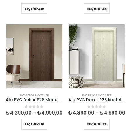
aralığı:
ar
₺4.390,00
₺4
SEÇENEKLER
SEÇENEKLER
-
-
₺4.990,00
₺4
PVC DEKOR MODELLER
PVC DEKOR MODELLER
Ala PVC Dekor P28 Model İç Oda Kapısı
Ala PVC Dekor P33 Model İç Oda Kapısı
Fiyat
Fi
₺
4.390,00
–
₺
4.990,00
₺
4.390,00
–
₺
4.990,00
0
5 üzerinden
0
5 üzerinden
aralığı:
ar
₺4.390,00
₺4
SEÇENEKLER
SEÇENEKLER
-
-