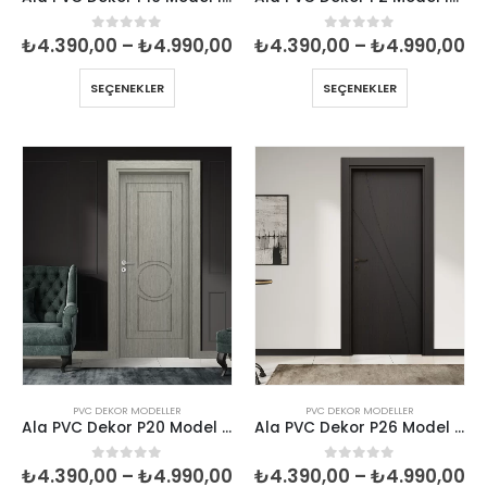
Fiyat
Fi
₺
4.390,00
–
₺
4.990,00
₺
4.390,00
–
₺
4.990,00
0
5 üzerinden
0
5 üzerinden
aralığı:
ar
₺4.390,00
₺4
SEÇENEKLER
SEÇENEKLER
-
-
₺4.990,00
₺4
PVC DEKOR MODELLER
PVC DEKOR MODELLER
Ala PVC Dekor P20 Model İç Oda Kapısı
Ala PVC Dekor P26 Model İç Oda Kapısı
Fiyat
Fi
₺
4.390,00
–
₺
4.990,00
₺
4.390,00
–
₺
4.990,00
0
5 üzerinden
0
5 üzerinden