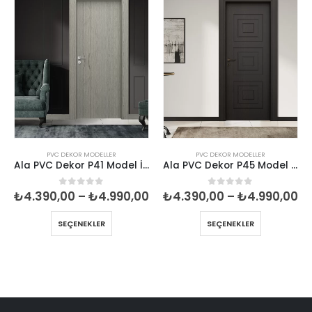
PVC DEKOR MODELLER
PVC DEKOR MODELLER
Ala PVC Dekor P41 Model İç Oda Kapısı
Ala PVC Dekor P45 Model Oda Kapısı
Fiyat
Fi
₺
4.390,00
–
₺
4.990,00
₺
4.390,00
–
₺
4.990,00
0
5 üzerinden
0
5 üzerinden
aralığı:
ar
₺4.390,00
₺4
SEÇENEKLER
SEÇENEKLER
-
-
₺4.990,00
₺4