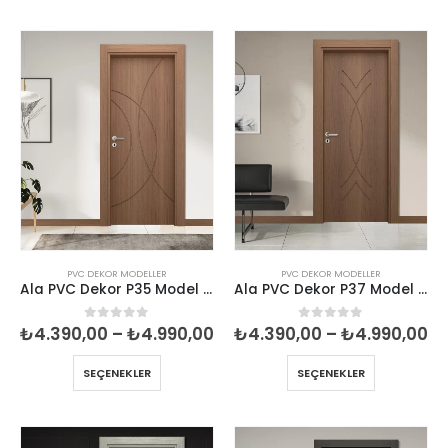
₺4.990,00
₺4
PVC DEKOR MODELLER
PVC DEKOR MODELLER
Ala PVC Dekor P35 Model İç Oda Kapısı
Ala PVC Dekor P37 Model İç Oda Kapısı
Fiyat
Fi
₺
4.390,00
–
₺
4.990,00
₺
4.390,00
–
₺
4.990,00
0
5 üzerinden
0
5 üzerinden
aralığı:
ar
₺4.390,00
₺4
SEÇENEKLER
SEÇENEKLER
-
-
₺4.990,00
₺4