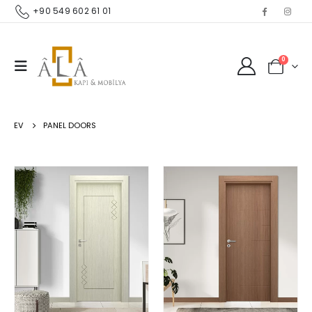
+90 549 602 61 01
0
EV
PANEL DOORS