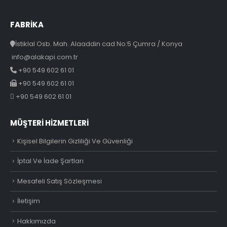
FABRİKA
İstiklal Osb. Mah. Alaaddin cad No:5 Çumra / Konya
info@alakapi.com.tr
+90 549 602 61 01
+90 549 602 61 01
+90 549 602 61 01
MÜŞTERI HIZMETLERI
Kişisel Bilgilerin Gizliliği Ve Güvenliği
İptal Ve İade Şartları
Mesafeli Satış Sözleşmesi
İletişim
Hakkımızda