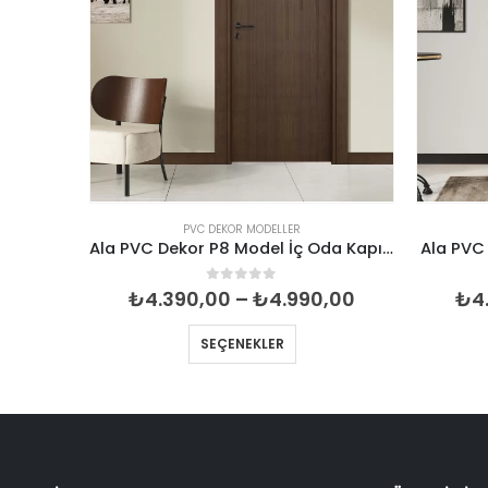
PVC DEKOR MODELLER
Ala PVC Dekor P35 Model İç Oda Kapısı
Ala PVC Dekor P8 Model İç Oda Kapısı
Ala PVC
Fiyat
Fiyat
0
5 üzerinden
,00
₺
4.390,00
–
₺
4.990,00
₺
4
aralığı:
aralığı:
₺4.390,00
₺4.390,00
SEÇENEKLER
-
-
₺4.990,00
₺4.990,00