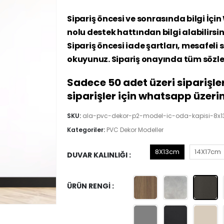
Sipariş öncesi ve sonrasında bilgi İçi
nolu destek hattından bilgi alabilirsin
Sipariş öncesi iade şartları, mesafeli s
okuyunuz. Sipariş onayında tüm sözle
Sadece 50 adet üzeri siparişler
siparişler için whatsapp üzerin
SKU:
ala-pvc-dekor-p2-model-ic-oda-kapisi-8
Kategoriler:
PVC Dekor Modeller
8X13cm
14X17cm
DUVAR KALINLIĞI
ÜRÜN RENGI