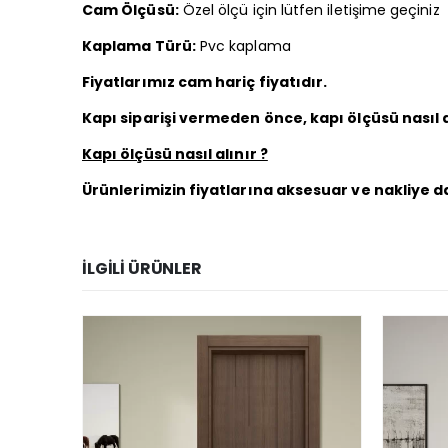
Cam Ölçüsü:
Özel ölçü için lütfen iletişime geçiniz
Kaplama Türü:
Pvc kaplama
Fiyatlarımız cam hariç fiyatıdır.
Kapı siparişi vermeden önce, kapı ölçüsü nasıl a
Kapı ölçüsü nasıl alınır ?
Ürünlerimizin fiyatlarına aksesuar ve nakliye da
İLGILI ÜRÜNLER