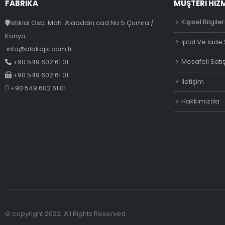
FABRİKA
MÜŞTERI HIZ
Kişisel Bilgile
İstiklal Osb. Mah. Alaaddin cad No:5 Çumra /
Konya
İptal Ve İade 
info@alakapi.com.tr
Mesafeli Satı
+90 549 602 61 01
+90 549 602 61 01
İletişim
+90 549 602 61 01
Hakkımızda
© copyright 2022. All Rights Reserved.