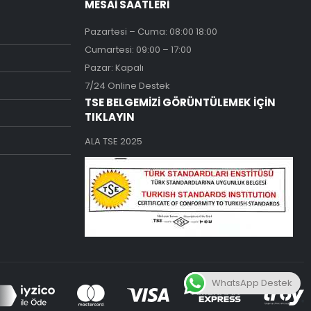
MESAİ SAATLERİ
Pazartesi – Cuma: 08:00 18:00
Cumartesi: 09:00 – 17:00
Pazar: Kapalı
7/24 Online Destek
TSE BELGEMİZİ GÖRÜNTÜLEMEK İÇİN
TIKLAYIN
ALA TSE 2025
WhatsApp Destek