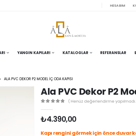
HESABIM
K
ARI
YANGIN KAPILARI
KATALOGLAR
REFERANSLAR
ALA PVC DEKOR P2 MODEL İÇ ODA KAPISI
Ala PVC Dekor P2 Mod
( Henüz değerlendirme yapılmadı.
0
out of 5
₺
4.390,00
Kapı rengini görmek için önce duvar ka