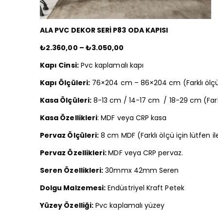
ALA PVC DEKOR SERİ P83 ODA KAPISI
₺2.360,00 – ₺3.050,00
Kapı Cinsi:
Pvc kaplamalı kapı
Kapı Ölçüleri:
76×204 cm – 86×204 cm (Farklı ölçü i
Kasa Ölçüleri:
8-13 cm / 14-17 cm / 18-29 cm (Farklı
Kasa Özellikleri
: MDF veya CRP kasa
Pervaz Ölçüleri:
8 cm MDF (Farklı ölçü için lütfen il
Pervaz Özellikleri:
MDF veya CRP pervaz.
Seren Özellikleri:
30mmx 42mm Seren
Dolgu Malzemesi:
Endüstriyel Kraft Petek
Yüzey Özelliği:
Pvc kaplamalı yüzey