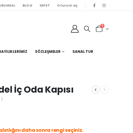
URUMSAL
BLOG
SEPET
Oturum aç
0
BAYILIKLERIMIZ
SÖZLEŞMELER
SANAL TUR
el İç Oda Kapısı
 )
lınlığını daha sonra rengi seçiniz.