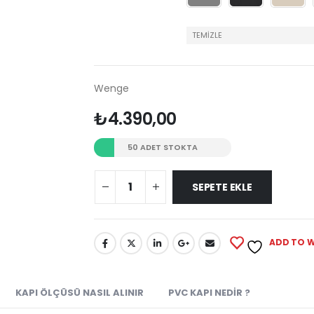
TEMIZLE
Wenge
₺
4.390,00
50 ADET STOKTA
SEPETE EKLE
ADD TO W
KAPI ÖLÇÜSÜ NASIL ALINIR
PVC KAPI NEDİR ?