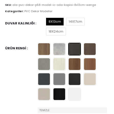
SKU:
ala-pvc-dekor-p58-model-ic-oda-kapisi-8x13cm-wenge
Kategoriler:
PVC Dekor Modeller
8X13cm
14X17cm
DUVAR KALINLIĞI
18X24cm
ÜRÜN RENGI
TEMIZLE