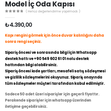
Model İç Oda Kapısı
( Henüz değerlendirme yapılmadı. )
0
out of 5
₺
4.390,00
Kapı rengini görmek için önce duvar kalınlığını daha
sonra rengi seçiniz.
Sipariş öncesi ve sonrasında bilgi İçin Whatsapp
destek hattı ve +90 549 602 61 01 nolu destek
hattından bilgi alabilirsiniz.
Sipariş öncesi iade şartları, mesafeli satış sözleşmesi
ve gizlilik sözleşmelerini okuyunuz. Sipariş onayında
tüm sözleşmeler müşteri tarafından kabul edilmiştir.
Sadece 50 adet üzeri siparişler için geçerli fiyattır.
Perakende siparişler için whatsapp üzerinden
iletişime geçebilirsiniz.