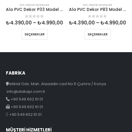
PVC DEKOR MODELLER
PVC DEKOR MODELLER
Ala PVC Dekor P33 Model İç Oda Kapısı
Ala PVC Dekor P83 Model İç Oda Kapısı
Fiyat
Fiyat
Fi
₺
4.390,00
–
₺
4.990,00
₺
4.390,00
–
₺
4.990,00
0
5 üzerinden
0
5 üzerinden
aralığı:
aralığı:
ar
₺4.390,00
₺4.390,00
₺4
SEÇENEKLER
SEÇENEKLER
-
-
-
₺4.990,00
₺4.990,00
₺4
FABRİKA
İstiklal Osb. Mah. Alaaddin cad No:5 Çumra / Konya
info@alakapi.com.tr
+90 549 602 61 01
+90 549 602 61 01
+90 549 602 61 01
MÜŞTERI HIZMETLERI